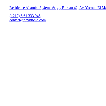
Résidence Al amira 3, 4ème étage, Bureau 42, Av. Yacoub El M
(+212) 6 61 333 946
contact@devkit-sio.com