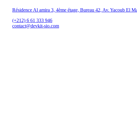
Résidence Al amira 3, 4ème étage, Bureau 42, Av. Yacoub El M
(+212) 6 61 333 946
contact@devkit-sio.com