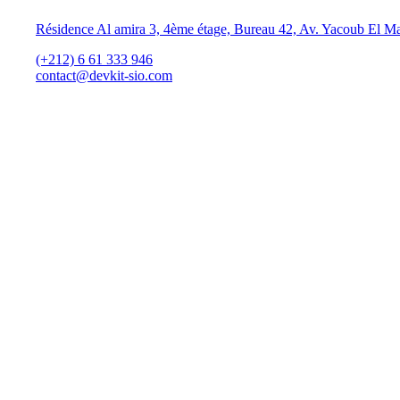
Résidence Al amira 3, 4ème étage, Bureau 42, Av. Yacoub El M
(+212) 6 61 333 946
contact@devkit-sio.com