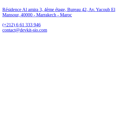
Résidence Al amira 3, 4ème étage, Bureau 42, Av. Yacoub El
Mansour, 40000 - Marrakech - Maroc
(+212) 6 61 333 946
contact@devkit-sio.com