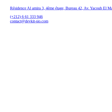
Résidence Al amira 3, 4ème étage, Bureau 42, Av. Yacoub El M
(+212) 6 61 333 946
contact@devkit-sio.com