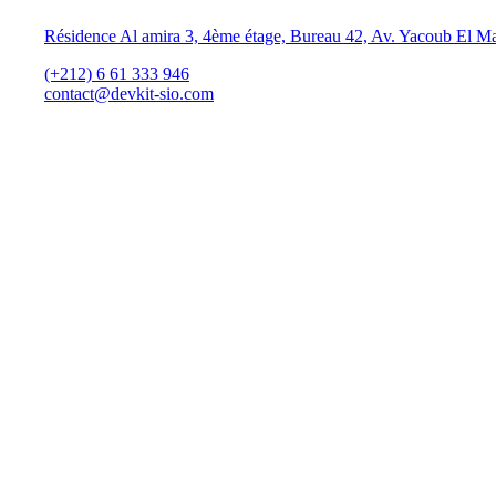
Résidence Al amira 3, 4ème étage, Bureau 42, Av. Yacoub El M
(+212) 6 61 333 946
contact@devkit-sio.com