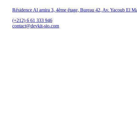
Résidence Al amira 3, 4ème étage, Bureau 42, Av. Yacoub El M
(+212) 6 61 333 946
contact@devkit-sio.com